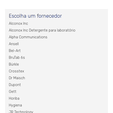
Escolha um fornecedor
Alconox Inc
Alconox Inc Detergente para laboratório
Alpha Communications
Ansell
Bel-Art
BruTab 6s
Bürkle
Crosstex
Dr Maisch
Dupont
Gett
Horiba
Hygiena
JR Technology