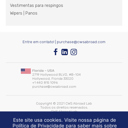
Vestimentas para respingos
Wipers | Panos
Entre em contato! |
purchase@cwsabroad.com
Florida – USA
2719 Hollywood BLVD, #B-104
Hollywood, Florida 33020
+1 440 815 1096
purchase@cwsabroad.com
Copyright © 2021 CWS Abroad Lab
Todos os direitos reservados.
CWS Abroad Lab
Desenvolvido por:
WHITE Comunicação
Este site usa cookies. Visite nossa página de
Mantido by:
SEO Planejamento
Política de Privacidade para saber mais sobre
Política de Privacidade