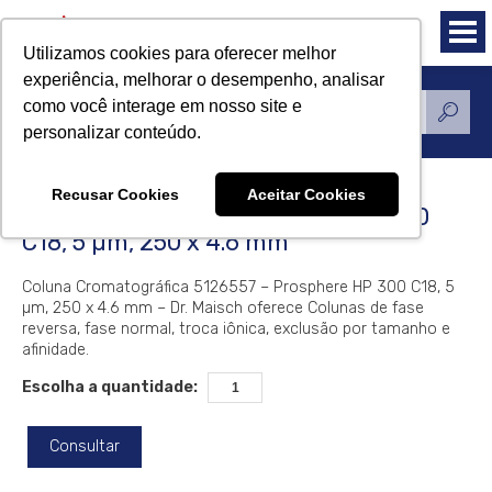
Utilizamos cookies para oferecer melhor
experiência, melhorar o desempenho, analisar
como você interage em nosso site e
Produtos
personalizar conteúdo.
Recusar Cookies
Aceitar Cookies
Coluna Dr. Maisch Prosphere HP 300
C18, 5 µm, 250 x 4.6 mm
Coluna Cromatográfica 5126557 – Prosphere HP 300 C18, 5
µm, 250 x 4.6 mm – Dr. Maisch oferece Colunas de fase
reversa, fase normal, troca iônica, exclusão por tamanho e
afinidade.
Escolha a quantidade:
Consultar