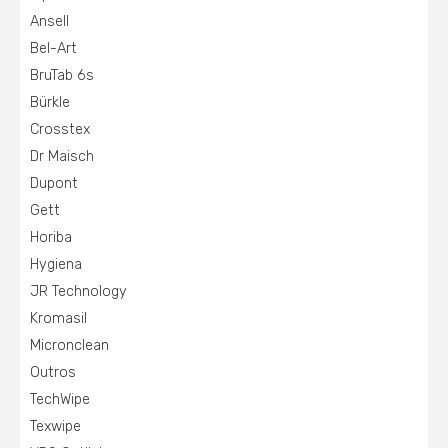
Ansell
Bel-Art
BruTab 6s
Bürkle
Crosstex
Dr Maisch
Dupont
Gett
Horiba
Hygiena
JR Technology
Kromasil
Micronclean
Outros
TechWipe
Texwipe