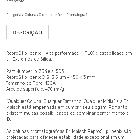
orçamento.
Categorias:
Colunas Cromatográficas
Cromatografia
DESCRIÇÃO
ReproSil pHoenix – Alta performace (HPLC) e estabilidade em
pH Extremos de Sílica.
Part Number: p135.9e.s1503
ReproSil pHoenix C18, 3.5 µm – 150 x 3 mm
Tamanho do Poro: 100Å
Área de superfície: 470 m²/g
“Qualquer Coluna, Qualquer Tamanho, Qualquer Mídia” e a Dr
Maisch está empenhada em cumprir seu slogam. Portanto,
existem muitas possibilidades de combinar comprimento e
ID.
As colunas cromatográficas Dr. Maisch ReproSil pHoenix são
projetadas para oferecer estabilidade excepcional em um