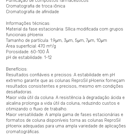
Purificação de compostos farmacêuticos
Cromatografia de troca iônica
Cromatografia de afinidade
Informações técnicas:
Material da fase estacionária: Sílica modificada com grupos
funcionais pHoenix
Tamanho de partícula: 1.9μm, 3μm, 5μm, 7μm, 10μm
Área superficial: 470 m²/g
Porosidade: 60-100 Å
pH de estabilidade: 1-12
Benefícios:
Resultados confiáveis e precisos: A estabilidade em pH
extremo garante que as colunas ReproSil pHoenix forneçam
resultados consistentes e precisos, mesmo em condições
desafiadoras.
Maior vida útil da coluna: A resistência à degradação ácida e
alcalina prolonga a vida útil da coluna, reduzindo custos e
otimizando o fluxo de trabalho.
Maior versatilidade: A ampla gama de fases estacionárias e
formatos de coluna disponíveis torna as colunas ReproSil
pHoenix adequadas para uma ampla variedade de aplicações
cromatográficas.