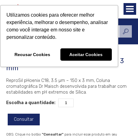
Utilizamos cookies para oferecer melhor
experiência, melhorar o desempenho, analisar
como você interage em nosso site e
Produtos
personalizar conteúdo.
Recusar Cookies
Aceitar Cookies
ReproSil pHoenix C18, 3.5 µm – 150 x 3
mm
ReproSil pHoenix C18, 3.5 µm – 150 x 3 mm, Coluna
cromatográfica Dr Maisch desenvolvida para trabalhar com
estabilidades em pH extremos de Sílica.
Escolha a quantidade:
Consultar
OBS: Clique no botão
"Consultar"
para incluir esse produto em seu