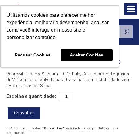
Utilizamos cookies para oferecer melhor
experiência, melhorar o desempenho, analisar
como você interage em nosso site e
Produtos
personalizar conteúdo.
Recusar Cookies
Aceitar Cookies
ReproSil pHoenix Si, 5 µm – 0.1g bulk
ReproSil pHoenix Si, 5 µm – 0.1g bulk, Coluna cromatográfica
Dr Maisch desenvolvida para trabalhar com estabilidades em
pH extremos de Sílica.
Escolha a quantidade:
Consultar
OBS: Clique no botão
"Consultar"
para incluir esse produto em seu
orçamento.