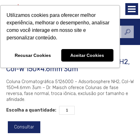
Utilizamos cookies para oferecer melhor
experiência, melhorar o desempenho, analisar
como você interage em nosso site e
Produtos
personalizar conteúdo.
Recusar Cookies
Aceitar Cookies
Coluna Dr. Maisch Adsorbosphere NH2,
Col-W 150×4.6mm 3um
Coluna Cromatográfica 5126000 – Adsorbosphere NH2, Col-W
150×4.6mm 3um – Dr. Maisch oferece Colunas de fase
reversa, fase normal, troca iônica, exclusão por tamanho e
afinidade.
Escolha a quantidade:
Consultar