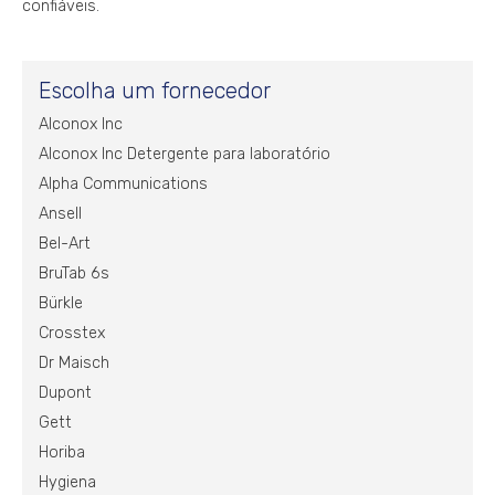
confiáveis.
Escolha um fornecedor
Alconox Inc
Alconox Inc Detergente para laboratório
Alpha Communications
Ansell
Bel-Art
BruTab 6s
Bürkle
Crosstex
Dr Maisch
Dupont
Gett
Horiba
Hygiena