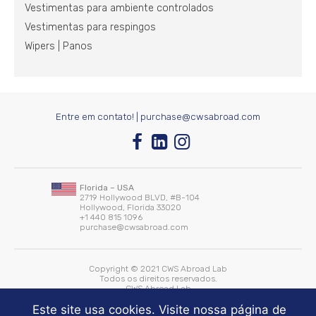
Vestimentas para ambiente controlados
Vestimentas para respingos
Wipers | Panos
Entre em contato! |
purchase@cwsabroad.com
Florida – USA
2719 Hollywood BLVD, #B-104
Hollywood, Florida 33020
+1 440 815 1096
purchase@cwsabroad.com
Copyright © 2021 CWS Abroad Lab
Todos os direitos reservados.
CWS Abroad Lab
Desenvolvido por:
WHITE Comunicação
Este site usa cookies. Visite nossa página de
Mantido by:
SEO Planejamento