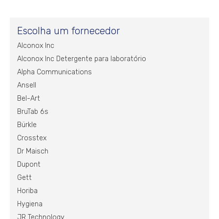
Escolha um fornecedor
Alconox Inc
Alconox Inc Detergente para laboratório
Alpha Communications
Ansell
Bel-Art
BruTab 6s
Bürkle
Crosstex
Dr Maisch
Dupont
Gett
Horiba
Hygiena
JR Technology