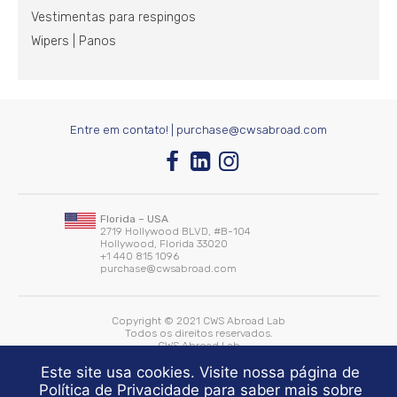
Vestimentas para respingos
Wipers | Panos
Entre em contato! |
purchase@cwsabroad.com
Florida – USA
2719 Hollywood BLVD, #B-104
Hollywood, Florida 33020
+1 440 815 1096
purchase@cwsabroad.com
Copyright © 2021 CWS Abroad Lab
Todos os direitos reservados.
CWS Abroad Lab
Desenvolvido por:
WHITE Comunicação
Este site usa cookies. Visite nossa página de
Mantido by:
SEO Planejamento
Política de Privacidade para saber mais sobre
Política de Privacidade