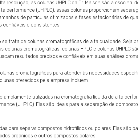
ta resolução, as colunas UHPLC da Dr. Maisch são a escolha ide
a alta performance (UHPLC), essas colunas proporcionam separa
anhos de partículas otimizados e fases estacionárias de qua
 confiáveis e consistentes.
se trata de colunas cromatográficas de alta qualidade. Seja p
uas colunas cromatográficas, colunas HPLC e colunas UHPLC sã
buscam resultados precisos e confiáveis em suas análises croma
colunas cromatográficas para atender às necessidades específ
colunas oferecidos pela empresa incluem:
o amplamente utilizadas na cromatografia líquida de alta perf
formance (UHPLC). Elas são ideais para a separação de compost
as para separar compostos hidrofílicos ou polares. Elas são p
cidos orgânicos e outros compostos polares.