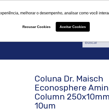
re nós
Produtos
Fornecedores
Catálogos
Cer
re nós
Produtos
Fornecedores
Catálogos
Cer
experiência, melhorar o desempenho, analisar como você intera
Recusar Cookies
Aceitar Cookies
Coluna Dr. Maisch
Econosphere Amin
Column 250x10m
10um