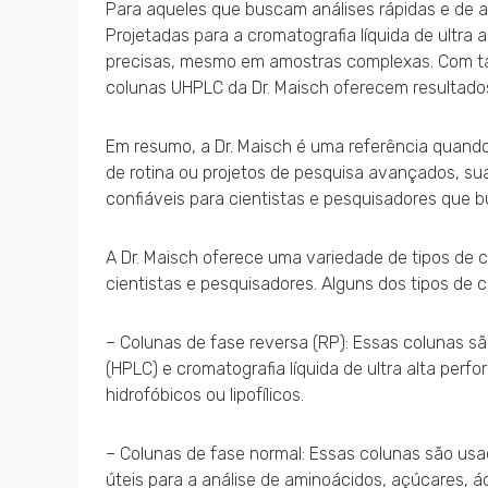
Para aqueles que buscam análises rápidas e de al
Projetadas para a cromatografia líquida de ultr
precisas, mesmo em amostras complexas. Com tam
colunas UHPLC da Dr. Maisch oferecem resultados
Em resumo, a Dr. Maisch é uma referência quando 
de rotina ou projetos de pesquisa avançados, s
confiáveis para cientistas e pesquisadores que 
A Dr. Maisch oferece uma variedade de tipos de 
cientistas e pesquisadores. Alguns dos tipos de 
– Colunas de fase reversa (RP): Essas colunas sã
(HPLC) e cromatografia líquida de ultra alta per
hidrofóbicos ou lipofílicos.
– Colunas de fase normal: Essas colunas são usad
úteis para a análise de aminoácidos, açúcares, á