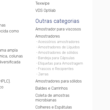
Texwipe
VDS Optilab
Outras categorias
unas
Amostrador para viscosos
hecida como
Amostradores
Acessórios amostradores
Amostradores de Líquidos
 uma ampla
Amostradores de sólidos
nica, colunas
Bandeja para Cápsulas
iversificada
Etiquetas para Amostragem
Frascos e Recipientes
Jarras
HPLC).
Amostradores para sólidos
co
Baldes e Carrinhos
s
Coleta de amostras
microbianas
Colheres e Espátulas