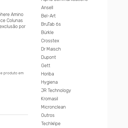
Ansell
phere Amino
Bel-Art
ece Colunas
BruTab 6s
 exclusão por
Bürkle
Crosstex
Dr Maisch
Dupont
Gett
sse produto em
Horiba
Hygiena
JR Technology
Kromasil
Micronclean
Outros
TechWipe