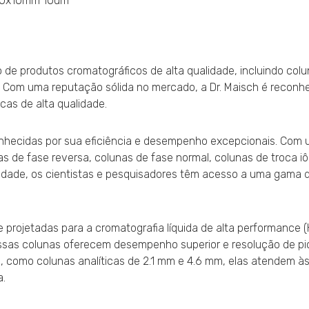
250x10mm 10um
 de produtos cromatográficos de alta qualidade, incluindo col
 Com uma reputação sólida no mercado, a Dr. Maisch é recon
cas de alta qualidade.
onhecidas por sua eficiência e desempenho excepcionais. Com
as de fase reversa, colunas de fase normal, colunas de troca iô
idade, os cientistas e pesquisadores têm acesso a uma gama d
 projetadas para a cromatografia líquida de alta performance (
ssas colunas oferecem desempenho superior e resolução de pi
, como colunas analíticas de 2.1 mm e 4.6 mm, elas atendem à
a.