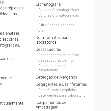
al.
Cromatografia
ções rápidas e
Colunas Cromatográficas
lidade, as
Colunas Cromatográficas
DiC4
Filtro Seringa variados
Vial
ara análises
Desinfetantes para
o escolhas
laboratórios
tográficas.
Dessecadores
Dessecadores de acrílico
icas dos
Dessecadores de Inox
Dessecadores de
Policarbonato
Detecção de Alérgenos
ormance
os
Detergentes e Desinfetantes
Desinfetante Hospitalar
Detergentes para Laboratório
Equipamentos de
articularmente
Amostragem