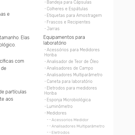
Bandeja para Cápsulas
Colheres e Espátulas
nas e
Etiquetas para Amostragem
Frascos e Recipientes
Jarras
Equipamentos para
tamanho. Elas
laboratório
ológico.
Acessórios para Medidores
Horiba
cíficas com
Analisador de Teor de Óleo
 de
Analisadores de Campo
Analisadores Multiparâmetro
Caneta para laboratório
Eletrodos para medidores
e partículas
Horiba
te aos
Esponja Microbiológica
Luminômetro
Medidores
Acessorios Medidor
Analisadores Multiparâmetro
Eletrodos