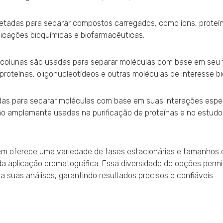
ojetadas para separar compostos carregados, como íons, proteí
licações bioquímicas e biofarmacêuticas.
 colunas são usadas para separar moléculas com base em seu 
oteínas, oligonucleotídeos e outras moléculas de interesse bi
zadas para separar moléculas com base em suas interações espe
 são amplamente usadas na purificação de proteínas e no estudo
ém oferece uma variedade de fases estacionárias e tamanhos d
a aplicação cromatográfica. Essa diversidade de opções permi
a suas análises, garantindo resultados precisos e confiáveis.