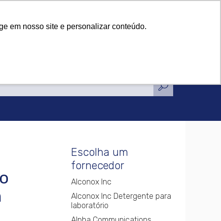
tificações
Notícias
Contato
tificações
Notícias
Contato
ge em nosso site e personalizar conteúdo.
Escolha um
fornecedor
o
Alconox Inc
m
Alconox Inc Detergente para
laboratório
Alpha Communications