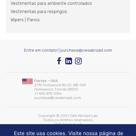
Vestimentas para ambiente controlados
Vestimentas para respingos
Wipers | Panos
Entre em contato! |
purchase@cwsabroad.com
Florida – USA
2719 Hollywood BLVD, #B-104
Hollywood, Florida 33020
+1 440 815 1096
purchase@cwsabroad.com
Copyright © 2021 CWS Abroad Lab
Todos os direitos reservados.
CWS Abroad Lab
Desenvolvido por:
WHITE Comunicação
Este site usa cookies. Visite nossa página de
Mantido by:
SEO Planejamento