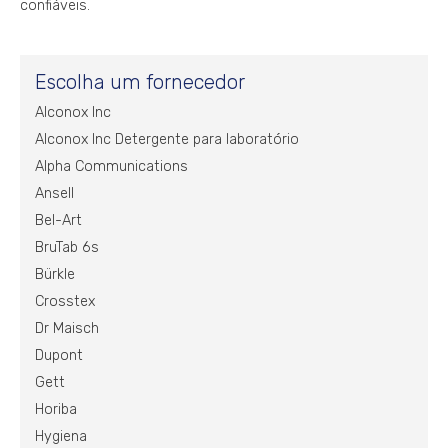
confiáveis.
Escolha um fornecedor
Alconox Inc
Alconox Inc Detergente para laboratório
Alpha Communications
Ansell
Bel-Art
BruTab 6s
Bürkle
Crosstex
Dr Maisch
Dupont
Gett
Horiba
Hygiena