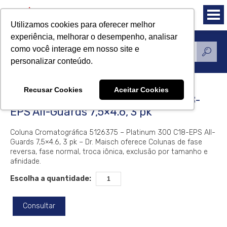
Utilizamos cookies para oferecer melhor
experiência, melhorar o desempenho, analisar
como você interage em nosso site e
Produtos
personalizar conteúdo.
Recusar Cookies
Aceitar Cookies
Coluna Dr. Maisch Platinum 300 C18-
EPS All-Guards 7,5×4.6, 3 pk
Coluna Cromatográfica 5126375 – Platinum 300 C18-EPS All-
Guards 7,5×4.6, 3 pk – Dr. Maisch oferece Colunas de fase
reversa, fase normal, troca iônica, exclusão por tamanho e
afinidade.
Escolha a quantidade:
Consultar