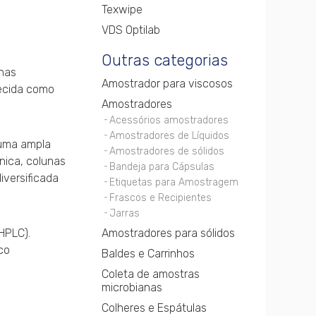
Texwipe
VDS Optilab
Outras categorias
unas
Amostrador para viscosos
hecida como
Amostradores
Acessórios amostradores
Amostradores de Líquidos
 uma ampla
Amostradores de sólidos
nica, colunas
Bandeja para Cápsulas
iversificada
Etiquetas para Amostragem
Frascos e Recipientes
Jarras
HPLC).
Amostradores para sólidos
co
Baldes e Carrinhos
s
Coleta de amostras
microbianas
Colheres e Espátulas