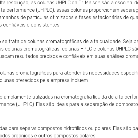
ta resolução, as colunas UHPLC da Dr. Maisch são a escolha ide
a alta performance (UHPLC), essas colunas proporcionam separa
anhos de partículas otimizados e fases estacionárias de qua
 confiáveis e consistentes.
se trata de colunas cromatográficas de alta qualidade. Seja p
uas colunas cromatográficas, colunas HPLC e colunas UHPLC sã
buscam resultados precisos e confiáveis em suas análises croma
colunas cromatográficas para atender às necessidades específ
colunas oferecidos pela empresa incluem:
o amplamente utilizadas na cromatografia líquida de alta perf
formance (UHPLC). Elas são ideais para a separação de compost
as para separar compostos hidrofílicos ou polares. Elas são p
cidos orgânicos e outros compostos polares.