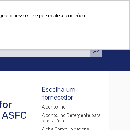
tificações
Notícias
Contato
tificações
Notícias
Contato
ge em nosso site e personalizar conteúdo.
Escolha um
fornecedor
for
Alconox Inc
 ASFC
Alconox Inc Detergente para
laboratório
Alpha Communications