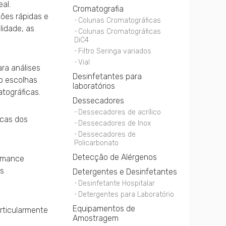
al.
Cromatografia
ções rápidas e
Colunas Cromatográficas
lidade, as
Colunas Cromatográficas
DiC4
Filtro Seringa variados
Vial
ara análises
Desinfetantes para
o escolhas
laboratórios
tográficas.
Dessecadores
Dessecadores de acrílico
icas dos
Dessecadores de Inox
Dessecadores de
Policarbonato
Detecção de Alérgenos
ormance
os
Detergentes e Desinfetantes
Desinfetante Hospitalar
Detergentes para Laboratório
Equipamentos de
articularmente
Amostragem