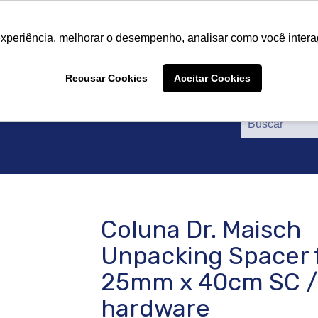
re nós
Produtos
Fornecedores
Catálogos
Cer
re nós
Produtos
Fornecedores
Catálogos
Cer
experiência, melhorar o desempenho, analisar como você intera
Recusar Cookies
Aceitar Cookies
Coluna Dr. Maisch
Unpacking Spacer 
25mm x 40cm SC /
hardware