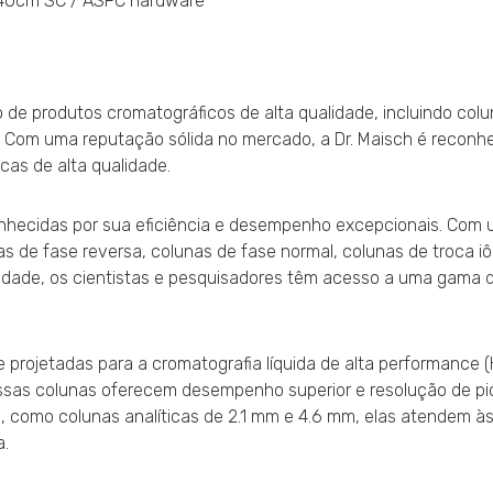
 40cm SC / ASFC hardware
 de produtos cromatográficos de alta qualidade, incluindo col
 Com uma reputação sólida no mercado, a Dr. Maisch é recon
cas de alta qualidade.
onhecidas por sua eficiência e desempenho excepcionais. Com
as de fase reversa, colunas de fase normal, colunas de troca iô
idade, os cientistas e pesquisadores têm acesso a uma gama d
 projetadas para a cromatografia líquida de alta performance (
ssas colunas oferecem desempenho superior e resolução de pi
, como colunas analíticas de 2.1 mm e 4.6 mm, elas atendem à
a.