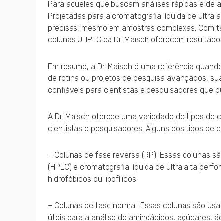
Para aqueles que buscam análises rápidas e de al
Projetadas para a cromatografia líquida de ultr
precisas, mesmo em amostras complexas. Com tam
colunas UHPLC da Dr. Maisch oferecem resultados
Em resumo, a Dr. Maisch é uma referência quando 
de rotina ou projetos de pesquisa avançados, s
confiáveis para cientistas e pesquisadores que 
A Dr. Maisch oferece uma variedade de tipos de 
cientistas e pesquisadores. Alguns dos tipos de 
– Colunas de fase reversa (RP): Essas colunas sã
(HPLC) e cromatografia líquida de ultra alta per
hidrofóbicos ou lipofílicos.
– Colunas de fase normal: Essas colunas são usad
úteis para a análise de aminoácidos, açúcares, á