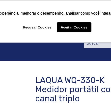
re nós
Produtos
Fornecedores
Catálogos
Cer
re nós
Produtos
Fornecedores
Catálogos
Cer
experiência, melhorar o desempenho, analisar como você intera
Recusar Cookies
Aceitar Cookies
LAQUA WQ-330-K
Medidor portátil c
canal triplo