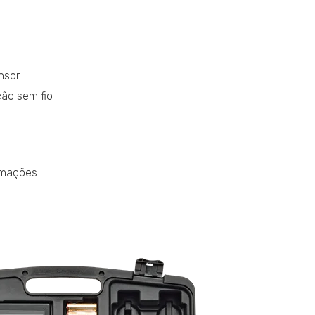
nsor
ão sem fio
rmações.