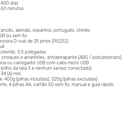
 400 dias
 60 minutos
francês, alemão, espanhol, português, chinês
SB ou sem fio
essora D-sub de 25 pinos (RS232)
ll
colorido, 3,5 polegadas
 a choques e arranhões, antiderrapante (ABS / policarbonato)
teria ou carregador USB com cabo micro USB
 brilho da tela 3 e nenhum sensor conectado)
x 34 (A) mm
400g (pilhas incluídas), 320g (pilhas excluídas)
rte, 4 pilhas AA, cartão SD sem fio, manual e guia rápido