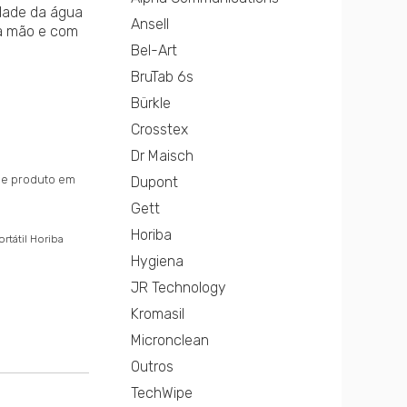
dade da água
Ansell
ma mão e com
Bel-Art
BruTab 6s
Bürkle
Crosstex
Dr Maisch
sse produto em
Dupont
Gett
Horiba
rtátil Horiba
Hygiena
JR Technology
Kromasil
Micronclean
Outros
TechWipe