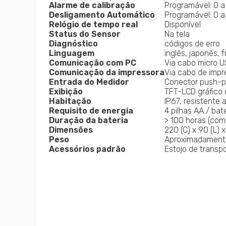
Alarme de calibração
Programável: 0 a
Desligamento Automático
Programável: 0 a
Relógio de tempo real
Disponível
Status do Sensor
Na tela
Diagnóstico
códigos de erro
Linguagem
inglês, japonês, 
Comunicação com PC
Via cabo micro U
Comunicação da impressora
Via cabo de impr
Entrada do Medidor
Conector push-pu
Exibição
TFT-LCD gráfico 
Habitação
IP67, resistente
Requisito de energia
4 pilhas AA / ba
Duração da bateria
> 100 horas (com
Dimensões
220 (C) x 90 (L) 
Peso
Aproximadamente. 
Acessórios padrão
Estojo de transpo