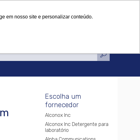
tificações
Notícias
Contato
tificações
Notícias
Contato
ge em nosso site e personalizar conteúdo.
Escolha um
fornecedor
om
Alconox Inc
Alconox Inc Detergente para
laboratório
Alpha Communications