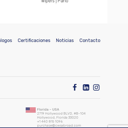
Wipers | Paño
logos
Certificaciones
Noticias
Contacto
Florida – USA
2719 Hollywood BLVD, #B-104
Hollywood, Florida 33020
+1 440 815 1096
purchase@cwsabroad.com