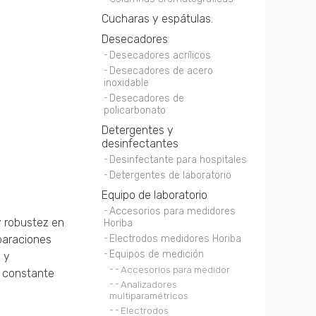
Cucharas y espátulas.
Desecadores
Desecadores acrílicos
Desecadores de acero
inoxidable
Desecadores de
policarbonato
Detergentes y
desinfectantes
Desinfectante para hospitales
Detergentes de laboratorio
Equipo de laboratorio
Accesorios para medidores
y robustez en
Horiba
eparaciones
Electrodos medidores Horiba
Equipos de medición
 y
Accesorios para medidor
o constante
Analizadores
multiparamétricos
Electrodos