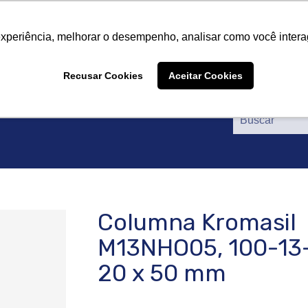
tros
Productos
Proveedores
Catálogos
Certif
tros
Productos
Proveedores
Catálogos
Certif
experiência, melhorar o desempenho, analisar como você intera
Recusar Cookies
Aceitar Cookies
Columna Kromasil
M13NHO05, 100-13
20 x 50 mm