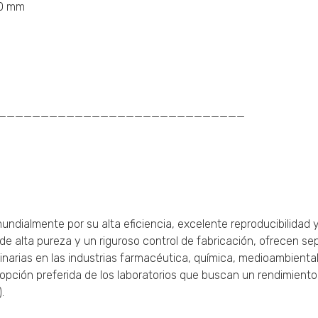
50 mm
_____________________________
ndialmente por su alta eficiencia, excelente reproducibilidad 
e de alta pureza y un riguroso control de fabricación, ofrecen s
tinarias en las industrias farmacéutica, química, medioambiental
a opción preferida de los laboratorios que buscan un rendimient
.