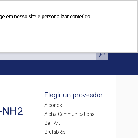
icaciones
Noticias
Contacto
icaciones
Noticias
Contacto
ge em nosso site e personalizar conteúdo.
Elegir un proveedor
Alconox
-NH2
Alpha Communications
Bel-Art
BruTab 6s