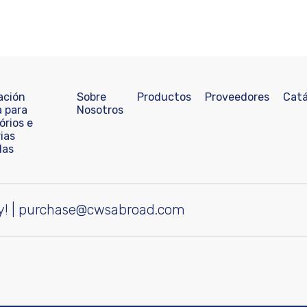
ación
Sobre
Productos
Proveedores
Catá
a para
Nosotros
órios e
ias
das
y!
|
purchase@cwsabroad.com