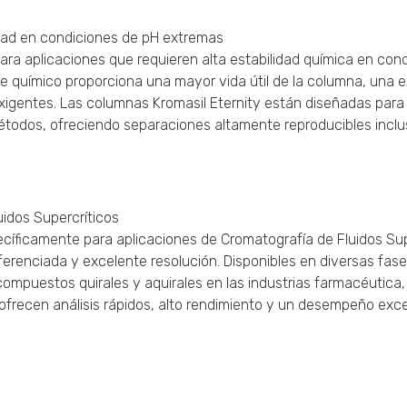
dad en condiciones de pH extremas
para aplicaciones que requieren alta estabilidad química en con
ace químico proporciona una mayor vida útil de la columna, una 
xigentes. Las columnas Kromasil Eternity están diseñadas para
métodos, ofreciendo separaciones altamente reproducibles incl
idos Supercríticos
íficamente para aplicaciones de Cromatografía de Fluidos Sup
iferenciada y excelente resolución. Disponibles en diversas fas
compuestos quirales y aquirales en las industrias farmacéutica,
frecen análisis rápidos, alto rendimiento y un desempeño exce