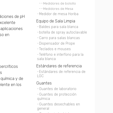
Medidores de bolsillo
Medidores de Mesa
Medidor de mesa Horiba
diciones de pH
Equipo de Sala Limpia
excelente
Baldes para sala blanca
 aplicaciones
botella de spray autoclavable
uso en
Carro para salas blancas
Dispensador de Prope
Teclados e mouses
Teléfono e interfono para la
sala blanca
Estándares de referencia
ercríticos
Estándares de referencia de
es
LGC
 química y de
Guantes
lente en los
Guantes de laboratorio
Guantes de protección
química
Guantes desechables en
general