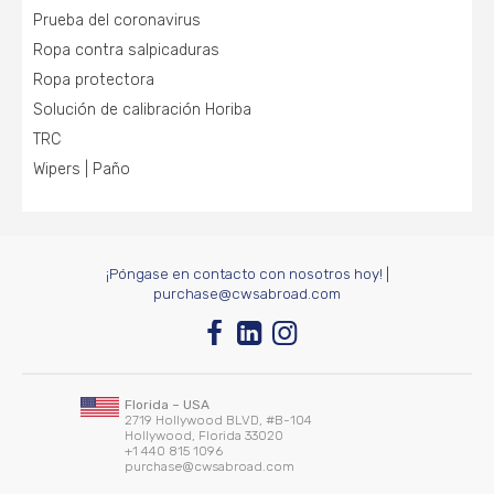
Prueba del coronavirus
Ropa contra salpicaduras
Ropa protectora
Solución de calibración Horiba
TRC
Wipers | Paño
¡Póngase en contacto con nosotros hoy!
|
purchase@cwsabroad.com
Florida – USA
2719 Hollywood BLVD, #B-104
Hollywood, Florida 33020
+1 440 815 1096
purchase@cwsabroad.com