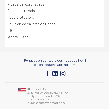
Prueba del coronavirus
Ropa contra salpicaduras
Ropa protectora
Solución de calibración Horiba
TRC
Wipers | Paño
¡Póngase en contacto con nosotros hoy!
|
purchase@cwsabroad.com
Florida – USA
2719 Hollywood BLVD, #B-104
Hollywood, Florida 33020
+1 440 815 1096
purchase@cwsabroad.com