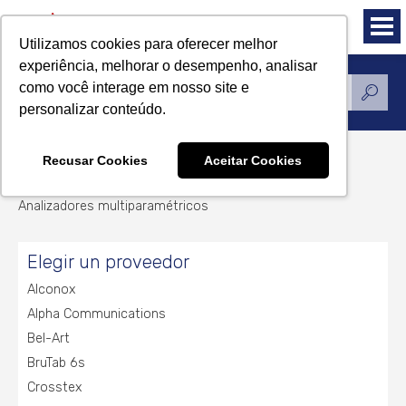
Utilizamos cookies para oferecer melhor
experiência, melhorar o desempenho, analisar
como você interage em nosso site e
Productos
personalizar conteúdo.
Recusar Cookies
Aceitar Cookies
Analizadores multiparamétricos
Analizadores multiparamétricos
Elegir un proveedor
Alconox
Alpha Communications
Bel-Art
BruTab 6s
Crosstex