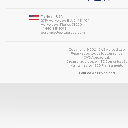
Florida – USA
2719 Hollywood BLVD, #B-104
Hollywood, Florida 33020
+1 440 815 1096
purchase@cwsabroad.com
Copyright © 2021 CWS Abroad Lab
Reservados todos los derechos.
CWS Abroad Lab
Desarrollado por:
WHITE Comunicação
Maintained by:
SEO Planejamento
Política de Privacidad