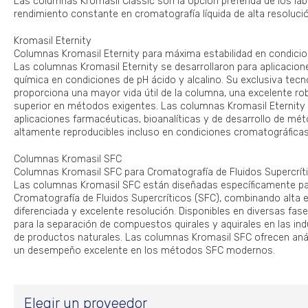
Las columnas Kromasil Classic son la opción preferida de los la
rendimiento constante en cromatografía líquida de alta resoluci
Kromasil Eternity
Columnas Kromasil Eternity para máxima estabilidad en condici
Las columnas Kromasil Eternity se desarrollaron para aplicacione
química en condiciones de pH ácido y alcalino. Su exclusiva tecn
proporciona una mayor vida útil de la columna, una excelente ro
superior en métodos exigentes. Las columnas Kromasil Eternity
aplicaciones farmacéuticas, bioanalíticas y de desarrollo de mé
altamente reproducibles incluso en condiciones cromatográficas
Columnas Kromasil SFC
Columnas Kromasil SFC para Cromatografía de Fluidos Supercrít
Las columnas Kromasil SFC están diseñadas específicamente pa
Cromatografía de Fluidos Supercríticos (SFC), combinando alta ef
diferenciada y excelente resolución. Disponibles en diversas fase
para la separación de compuestos quirales y aquirales en las ind
de productos naturales. Las columnas Kromasil SFC ofrecen análi
un desempeño excelente en los métodos SFC modernos.
Elegir un proveedor