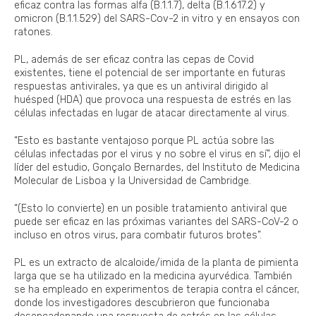
eficaz contra las formas alfa (B.1.1.7), delta (B.1.617.2) y
omicron (B.1.1.529) del SARS-Cov-2 in vitro y en ensayos con
ratones.
PL, además de ser eficaz contra las cepas de Covid
existentes, tiene el potencial de ser importante en futuras
respuestas antivirales, ya que es un antiviral dirigido al
huésped (HDA) que provoca una respuesta de estrés en las
células infectadas en lugar de atacar directamente al virus.
“Esto es bastante ventajoso porque PL actúa sobre las
células infectadas por el virus y no sobre el virus en sí”, dijo el
líder del estudio, Gonçalo Bernardes, del Instituto de Medicina
Molecular de Lisboa y la Universidad de Cambridge.
“(Esto lo convierte) en un posible tratamiento antiviral que
puede ser eficaz en las próximas variantes del SARS-CoV-2 o
incluso en otros virus, para combatir futuros brotes”.
PL es un extracto de alcaloide/imida de la planta de pimienta
larga que se ha utilizado en la medicina ayurvédica. También
se ha empleado en experimentos de terapia contra el cáncer,
donde los investigadores descubrieron que funcionaba