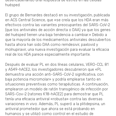
desencadenando una respuesta de estrés en las células
huésped.
El grupo de Bernardes destacó en su investigación, publicada
en ACS Central Science, que «se creía que los HDA eran más
efectivos contra las variantes preocupantes del SARS-CoV-2
(que los antivirales de acción directa o DAA) ya que los genes
del huésped tienen una baja tendencia a cambiar.» Debido a
que la mayoría de los medicamentos antivirales descubiertos
hasta ahora han sido DAA como remdesivir, paxlovid y
molnupiravir, una nueva investigación para evaluar la eficacia
real de los HDA parece especialmente importante.
Después de evaluar PL en dos líneas celulares, VERO-CCL 81
y A549-hACE2, los investigadores descubrieron que «PL
demuestra una acción anti-SARS-CoV-2 significativa, con
baja potencia micromolar» y podría emplearse tanto en
situaciones preventivas como terapéuticas. A continuación,
emplearon un modelo de ratón transgénico de infección por
SARS-Cov-2 (ratones K18-hACE2) para demostrar que PL
tenía una eficacia antiviral «robusta» contra las diversas
variaciones in vivo. Además, PL superó a la plitidepsina, un
antiviral prometedor que ahora se está probando en
humanos y se utilizó como control en el estudio de