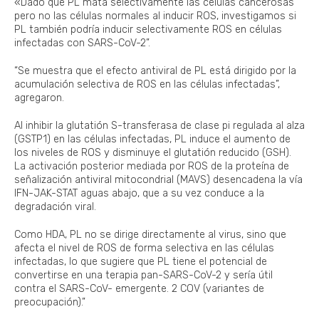
«Dado que PL mata selectivamente las células cancerosas
pero no las células normales al inducir ROS, investigamos si
PL también podría inducir selectivamente ROS en células
infectadas con SARS-CoV-2”.
“Se muestra que el efecto antiviral de PL está dirigido por la
acumulación selectiva de ROS en las células infectadas”,
agregaron.
Al inhibir la glutatión S-transferasa de clase pi regulada al alza
(GSTP1) en las células infectadas, PL induce el aumento de
los niveles de ROS y disminuye el glutatión reducido (GSH).
La activación posterior mediada por ROS de la proteína de
señalización antiviral mitocondrial (MAVS) desencadena la vía
IFN-JAK-STAT aguas abajo, que a su vez conduce a la
degradación viral.
Como HDA, PL no se dirige directamente al virus, sino que
afecta el nivel de ROS de forma selectiva en las células
infectadas, lo que sugiere que PL tiene el potencial de
convertirse en una terapia pan-SARS-CoV-2 y sería útil
contra el SARS-CoV- emergente. 2 COV (variantes de
preocupación).”