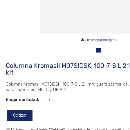
Descargar imagen
Columna Kromasil M07SIDSK, 100-7-SIL 2.
kit
Columna Kromasil M07SIDSK, 100-7-SIL 2.1 mm guard starter kit. 
para análisis por HPLC y UHPLC.
Elegir cantidad:
Cotizar
NOTA: Haga clic en el botón
"Cotizar"
para incluir este producto en su cotizació