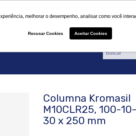
tros
Productos
Proveedores
Catálogos
Certif
tros
Productos
Proveedores
Catálogos
Certif
experiência, melhorar o desempenho, analisar como você intera
Recusar Cookies
Aceitar Cookies
Columna Kromasil
M10CLR25, 100-10
30 x 250 mm