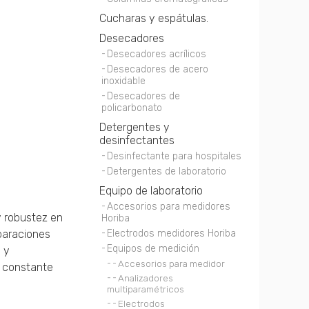
Cucharas y espátulas.
Desecadores
Desecadores acrílicos
Desecadores de acero
inoxidable
Desecadores de
policarbonato
Detergentes y
desinfectantes
Desinfectante para hospitales
Detergentes de laboratorio
Equipo de laboratorio
Accesorios para medidores
y robustez en
Horiba
eparaciones
Electrodos medidores Horiba
Equipos de medición
 y
Accesorios para medidor
o constante
Analizadores
multiparamétricos
Electrodos