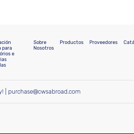
ación
Sobre
Productos
Proveedores
Catá
a para
Nosotros
órios e
ias
das
y!
|
purchase@cwsabroad.com