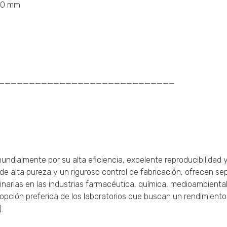
250 mm
_____________________________
ndialmente por su alta eficiencia, excelente reproducibilidad 
e de alta pureza y un riguroso control de fabricación, ofrecen s
tinarias en las industrias farmacéutica, química, medioambiental
a opción preferida de los laboratorios que buscan un rendimient
.