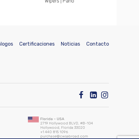
Wipers | Paño
logos
Certificaciones
Noticias
Contacto
Florida – USA
2719 Hollywood BLVD, #B-104
Hollywood, Florida 33020
+1 440 815 1096
purchase@cwsabroad.com