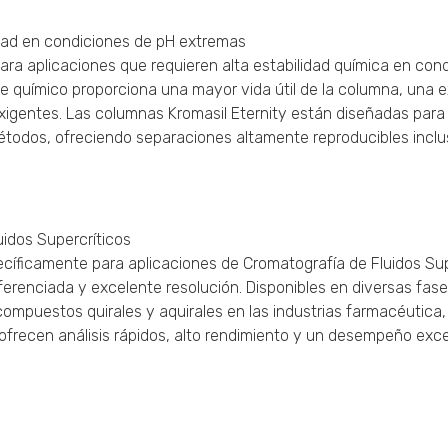
dad en condiciones de pH extremas
para aplicaciones que requieren alta estabilidad química en con
ace químico proporciona una mayor vida útil de la columna, una 
xigentes. Las columnas Kromasil Eternity están diseñadas para
métodos, ofreciendo separaciones altamente reproducibles incl
idos Supercríticos
íficamente para aplicaciones de Cromatografía de Fluidos Sup
iferenciada y excelente resolución. Disponibles en diversas fas
compuestos quirales y aquirales en las industrias farmacéutica,
frecen análisis rápidos, alto rendimiento y un desempeño exce