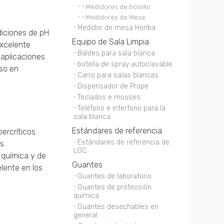
Medidores de bolsillo
Medidores de Mesa
Medidor de mesa Horiba
diciones de pH
Equipo de Sala Limpia
excelente
Baldes para sala blanca
 aplicaciones
botella de spray autoclavable
uso en
Carro para salas blancas
Dispensador de Prope
Teclados e mouses
Teléfono e interfono para la
sala blanca
Estándares de referencia
ercríticos
Estándares de referencia de
es
LGC
 química y de
Guantes
lente en los
Guantes de laboratorio
Guantes de protección
química
Guantes desechables en
general