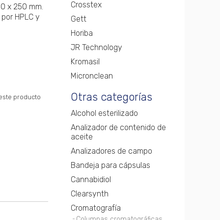
Crosstex
30 x 250 mm.
s por HPLC y
Gett
Horiba
JR Technology
Kromasil
Micronclean
Otras categorías
 este producto
Alcohol esterilizado
Analizador de contenido de
aceite
Analizadores de campo
Bandeja para cápsulas
Cannabidiol
Clearsynth
Cromatografía
Columnas cromatográficas