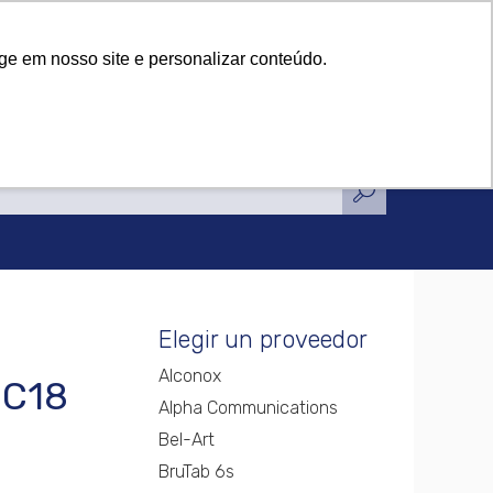
icaciones
Noticias
Contacto
icaciones
Noticias
Contacto
ge em nosso site e personalizar conteúdo.
Elegir un proveedor
Alconox
-C18
Alpha Communications
Bel-Art
BruTab 6s