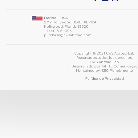
Florida – USA
2719 Hollywood BLVD, #B-104
Hollywood, Florida 33020
+1 440 815 1096
purchase@cwsabroad.com
Copyright © 2021 CWS Abroad Lab
Reservados todos los derechos.
CWS Abroad Lab
Desarrollado por:
WHITE Comunicação
Maintained by:
SEO Planejamento
Política de Privacidad