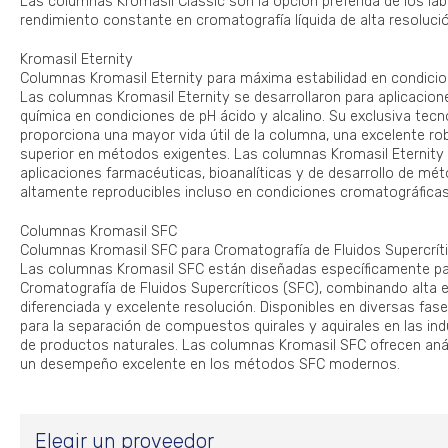
Las columnas Kromasil Classic son la opción preferida de los la
rendimiento constante en cromatografía líquida de alta resoluci
Kromasil Eternity
Columnas Kromasil Eternity para máxima estabilidad en condici
Las columnas Kromasil Eternity se desarrollaron para aplicacione
química en condiciones de pH ácido y alcalino. Su exclusiva tecn
proporciona una mayor vida útil de la columna, una excelente ro
superior en métodos exigentes. Las columnas Kromasil Eternity
aplicaciones farmacéuticas, bioanalíticas y de desarrollo de mé
altamente reproducibles incluso en condiciones cromatográficas
Columnas Kromasil SFC
Columnas Kromasil SFC para Cromatografía de Fluidos Supercrít
Las columnas Kromasil SFC están diseñadas específicamente pa
Cromatografía de Fluidos Supercríticos (SFC), combinando alta ef
diferenciada y excelente resolución. Disponibles en diversas fase
para la separación de compuestos quirales y aquirales en las ind
de productos naturales. Las columnas Kromasil SFC ofrecen análi
un desempeño excelente en los métodos SFC modernos.
Elegir un proveedor