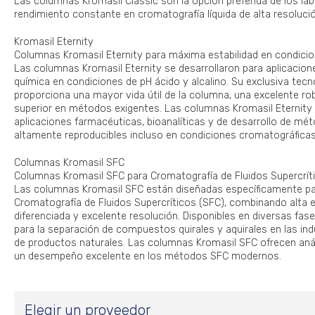
Las columnas Kromasil Classic son la opción preferida de los la
rendimiento constante en cromatografía líquida de alta resoluci
Kromasil Eternity
Columnas Kromasil Eternity para máxima estabilidad en condici
Las columnas Kromasil Eternity se desarrollaron para aplicacione
química en condiciones de pH ácido y alcalino. Su exclusiva tecn
proporciona una mayor vida útil de la columna, una excelente ro
superior en métodos exigentes. Las columnas Kromasil Eternity
aplicaciones farmacéuticas, bioanalíticas y de desarrollo de mé
altamente reproducibles incluso en condiciones cromatográficas
Columnas Kromasil SFC
Columnas Kromasil SFC para Cromatografía de Fluidos Supercrít
Las columnas Kromasil SFC están diseñadas específicamente pa
Cromatografía de Fluidos Supercríticos (SFC), combinando alta ef
diferenciada y excelente resolución. Disponibles en diversas fase
para la separación de compuestos quirales y aquirales en las ind
de productos naturales. Las columnas Kromasil SFC ofrecen análi
un desempeño excelente en los métodos SFC modernos.
Elegir un proveedor