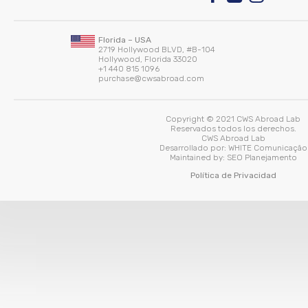
Florida – USA
2719 Hollywood BLVD, #B-104
Hollywood, Florida 33020
+1 440 815 1096
purchase@cwsabroad.com
Copyright © 2021 CWS Abroad Lab
Reservados todos los derechos.
CWS Abroad Lab
Desarrollado por:
WHITE Comunicação
Maintained by:
SEO Planejamento
Política de Privacidad