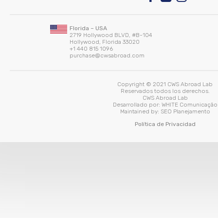
Florida – USA
2719 Hollywood BLVD, #B-104
Hollywood, Florida 33020
+1 440 815 1096
purchase@cwsabroad.com
Copyright © 2021 CWS Abroad Lab
Reservados todos los derechos.
CWS Abroad Lab
Desarrollado por:
WHITE Comunicação
Maintained by:
SEO Planejamento
Política de Privacidad