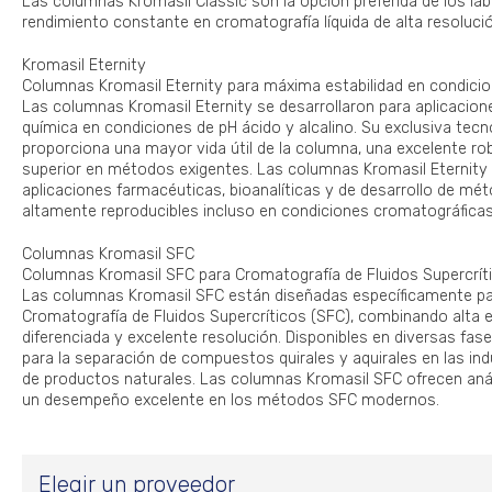
Las columnas Kromasil Classic son la opción preferida de los la
rendimiento constante en cromatografía líquida de alta resoluci
Kromasil Eternity
Columnas Kromasil Eternity para máxima estabilidad en condici
Las columnas Kromasil Eternity se desarrollaron para aplicacione
química en condiciones de pH ácido y alcalino. Su exclusiva tecn
proporciona una mayor vida útil de la columna, una excelente ro
superior en métodos exigentes. Las columnas Kromasil Eternity
aplicaciones farmacéuticas, bioanalíticas y de desarrollo de mé
altamente reproducibles incluso en condiciones cromatográficas
Columnas Kromasil SFC
Columnas Kromasil SFC para Cromatografía de Fluidos Supercrít
Las columnas Kromasil SFC están diseñadas específicamente pa
Cromatografía de Fluidos Supercríticos (SFC), combinando alta ef
diferenciada y excelente resolución. Disponibles en diversas fase
para la separación de compuestos quirales y aquirales en las ind
de productos naturales. Las columnas Kromasil SFC ofrecen análi
un desempeño excelente en los métodos SFC modernos.
Elegir un proveedor