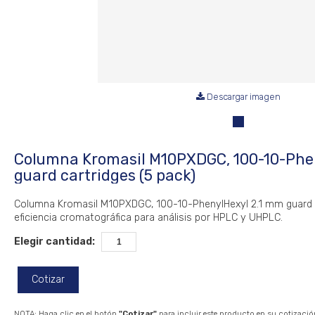
Descargar imagen
Columna Kromasil M10PXDGC, 100-10-Phe
guard cartridges (5 pack)
Columna Kromasil M10PXDGC, 100-10-PhenylHexyl 2.1 mm guard ca
eficiencia cromatográfica para análisis por HPLC y UHPLC.
Elegir cantidad:
Cotizar
NOTA: Haga clic en el botón
"Cotizar"
para incluir este producto en su cotizació