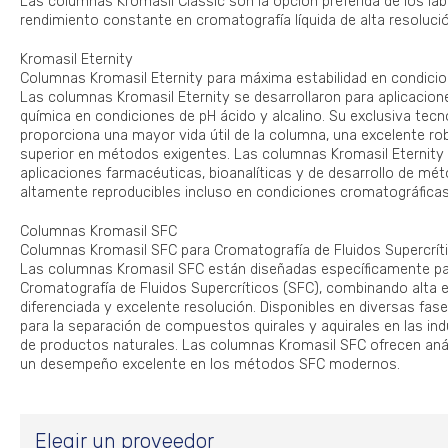
Las columnas Kromasil Classic son la opción preferida de los la
rendimiento constante en cromatografía líquida de alta resoluci
Kromasil Eternity
Columnas Kromasil Eternity para máxima estabilidad en condici
Las columnas Kromasil Eternity se desarrollaron para aplicacione
química en condiciones de pH ácido y alcalino. Su exclusiva tecn
proporciona una mayor vida útil de la columna, una excelente ro
superior en métodos exigentes. Las columnas Kromasil Eternity
aplicaciones farmacéuticas, bioanalíticas y de desarrollo de mé
altamente reproducibles incluso en condiciones cromatográficas
Columnas Kromasil SFC
Columnas Kromasil SFC para Cromatografía de Fluidos Supercrít
Las columnas Kromasil SFC están diseñadas específicamente pa
Cromatografía de Fluidos Supercríticos (SFC), combinando alta ef
diferenciada y excelente resolución. Disponibles en diversas fase
para la separación de compuestos quirales y aquirales en las ind
de productos naturales. Las columnas Kromasil SFC ofrecen análi
un desempeño excelente en los métodos SFC modernos.
Elegir un proveedor