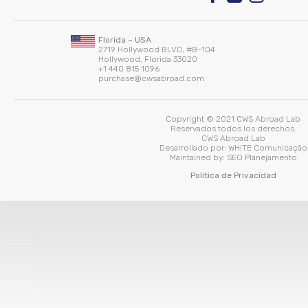
Florida – USA
2719 Hollywood BLVD, #B-104
Hollywood, Florida 33020
+1 440 815 1096
purchase@cwsabroad.com
Copyright © 2021 CWS Abroad Lab
Reservados todos los derechos.
CWS Abroad Lab
Desarrollado por:
WHITE Comunicação
Maintained by:
SEO Planejamento
Política de Privacidad