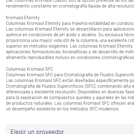
Las columnas Kromasil Classic son la opción preferida de los la
rendimiento constante en cromatografía líquida de alta resoluci
Kromasil Eternity
Columnas Kromasil Eternity para máxima estabilidad en condici
Las columnas Kromasil Eternity se desarrollaron para aplicacione
química en condiciones de pH ácido y alcalino. Su exclusiva tecn
proporciona una mayor vida útil de la columna, una excelente ro
superior en métodos exigentes. Las columnas Kromasil Eternity
aplicaciones farmacéuticas, bioanalíticas y de desarrollo de mé
altamente reproducibles incluso en condiciones cromatográficas
Columnas Kromasil SFC
Columnas Kromasil SFC para Cromatografía de Fluidos Supercrít
Las columnas Kromasil SFC están diseñadas específicamente pa
Cromatografía de Fluidos Supercríticos (SFC), combinando alta ef
diferenciada y excelente resolución. Disponibles en diversas fase
para la separación de compuestos quirales y aquirales en las ind
de productos naturales. Las columnas Kromasil SFC ofrecen análi
un desempeño excelente en los métodos SFC modernos.
Elegir un proveedor