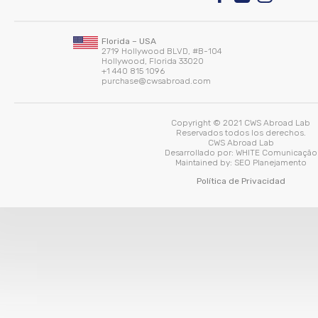
Florida – USA
2719 Hollywood BLVD, #B-104
Hollywood, Florida 33020
+1 440 815 1096
purchase@cwsabroad.com
Copyright © 2021 CWS Abroad Lab
Reservados todos los derechos.
CWS Abroad Lab
Desarrollado por:
WHITE Comunicação
Maintained by:
SEO Planejamento
Política de Privacidad