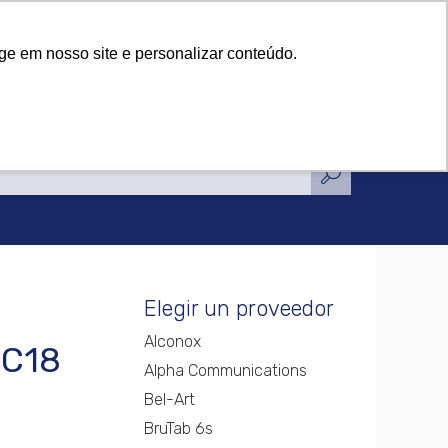
icaciones
Noticias
Contacto
icaciones
Noticias
Contacto
ge em nosso site e personalizar conteúdo.
Elegir un proveedor
Alconox
-C18
Alpha Communications
Bel-Art
BruTab 6s