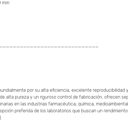
30 mm
_____________________________
ndialmente por su alta eficiencia, excelente reproducibilidad 
e de alta pureza y un riguroso control de fabricación, ofrecen s
tinarias en las industrias farmacéutica, química, medioambiental
a opción preferida de los laboratorios que buscan un rendimient
.