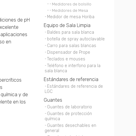
Medidores de bolsillo
Medidores de Mesa
Medidor de mesa Horiba
diciones de pH
Equipo de Sala Limpia
excelente
Baldes para sala blanca
 aplicaciones
botella de spray autoclavable
uso en
Carro para salas blancas
Dispensador de Prope
Teclados e mouses
Teléfono e interfono para la
sala blanca
Estándares de referencia
ercríticos
Estándares de referencia de
es
LGC
 química y de
Guantes
lente en los
Guantes de laboratorio
Guantes de protección
química
Guantes desechables en
general