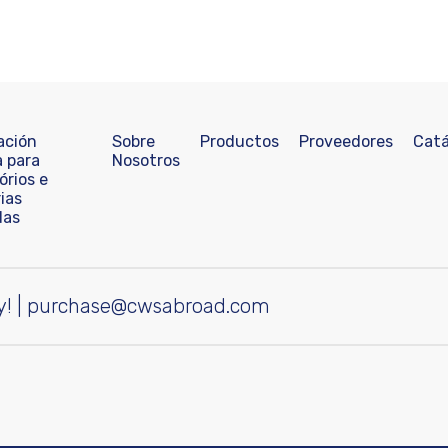
ación
Sobre
Productos
Proveedores
Catá
a para
Nosotros
órios e
ias
das
y!
|
purchase@cwsabroad.com