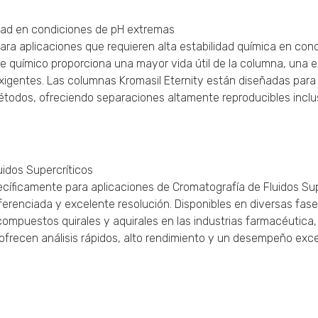
dad en condiciones de pH extremas
para aplicaciones que requieren alta estabilidad química en con
ace químico proporciona una mayor vida útil de la columna, una 
xigentes. Las columnas Kromasil Eternity están diseñadas para
métodos, ofreciendo separaciones altamente reproducibles incl
idos Supercríticos
íficamente para aplicaciones de Cromatografía de Fluidos Sup
iferenciada y excelente resolución. Disponibles en diversas fas
compuestos quirales y aquirales en las industrias farmacéutica,
frecen análisis rápidos, alto rendimiento y un desempeño exce