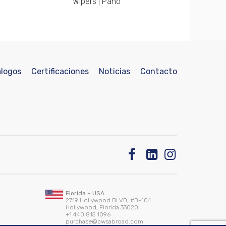
Wipers | Paño
logos
Certificaciones
Noticias
Contacto
Florida – USA
2719 Hollywood BLVD, #B-104
Hollywood, Florida 33020
+1 440 815 1096
purchase@cwsabroad.com