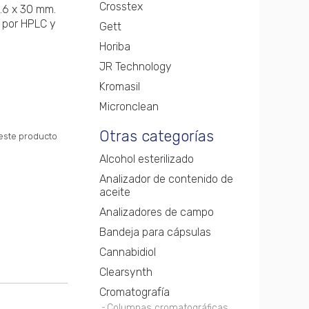
Crosstex
.6 x 30 mm.
s por HPLC y
Gett
Horiba
JR Technology
Kromasil
Micronclean
Otras categorías
 este producto
Alcohol esterilizado
Analizador de contenido de
aceite
Analizadores de campo
Bandeja para cápsulas
Cannabidiol
Clearsynth
Cromatografía
Columnas cromatográficas