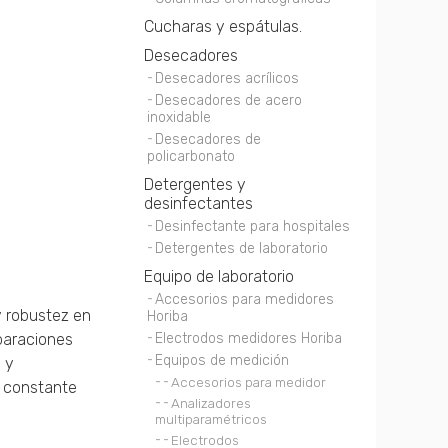
Cucharas y espátulas.
Desecadores
Desecadores acrílicos
Desecadores de acero
inoxidable
Desecadores de
policarbonato
Detergentes y
desinfectantes
Desinfectante para hospitales
Detergentes de laboratorio
Equipo de laboratorio
Accesorios para medidores
y robustez en
Horiba
eparaciones
Electrodos medidores Horiba
Equipos de medición
 y
Accesorios para medidor
o constante
Analizadores
multiparamétricos
Electrodos