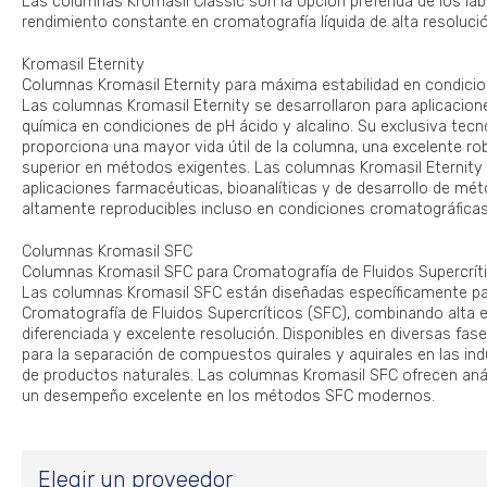
Las columnas Kromasil Classic son la opción preferida de los la
rendimiento constante en cromatografía líquida de alta resoluci
Kromasil Eternity
Columnas Kromasil Eternity para máxima estabilidad en condici
Las columnas Kromasil Eternity se desarrollaron para aplicacione
química en condiciones de pH ácido y alcalino. Su exclusiva tecn
proporciona una mayor vida útil de la columna, una excelente ro
superior en métodos exigentes. Las columnas Kromasil Eternity
aplicaciones farmacéuticas, bioanalíticas y de desarrollo de mé
altamente reproducibles incluso en condiciones cromatográficas
Columnas Kromasil SFC
Columnas Kromasil SFC para Cromatografía de Fluidos Supercrít
Las columnas Kromasil SFC están diseñadas específicamente pa
Cromatografía de Fluidos Supercríticos (SFC), combinando alta ef
diferenciada y excelente resolución. Disponibles en diversas fase
para la separación de compuestos quirales y aquirales en las ind
de productos naturales. Las columnas Kromasil SFC ofrecen análi
un desempeño excelente en los métodos SFC modernos.
Elegir un proveedor