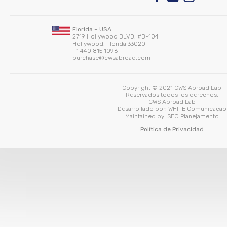
Florida – USA
2719 Hollywood BLVD, #B-104
Hollywood, Florida 33020
+1 440 815 1096
purchase@cwsabroad.com
Copyright © 2021 CWS Abroad Lab
Reservados todos los derechos.
CWS Abroad Lab
Desarrollado por:
WHITE Comunicação
Maintained by:
SEO Planejamento
Política de Privacidad