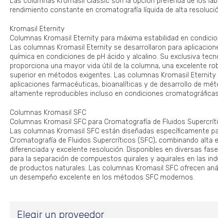
Las columnas Kromasil Classic son la opción preferida de los la
rendimiento constante en cromatografía líquida de alta resoluci
Kromasil Eternity
Columnas Kromasil Eternity para máxima estabilidad en condici
Las columnas Kromasil Eternity se desarrollaron para aplicacione
química en condiciones de pH ácido y alcalino. Su exclusiva tecn
proporciona una mayor vida útil de la columna, una excelente ro
superior en métodos exigentes. Las columnas Kromasil Eternity
aplicaciones farmacéuticas, bioanalíticas y de desarrollo de mé
altamente reproducibles incluso en condiciones cromatográficas
Columnas Kromasil SFC
Columnas Kromasil SFC para Cromatografía de Fluidos Supercrít
Las columnas Kromasil SFC están diseñadas específicamente pa
Cromatografía de Fluidos Supercríticos (SFC), combinando alta ef
diferenciada y excelente resolución. Disponibles en diversas fase
para la separación de compuestos quirales y aquirales en las ind
de productos naturales. Las columnas Kromasil SFC ofrecen análi
un desempeño excelente en los métodos SFC modernos.
Elegir un proveedor