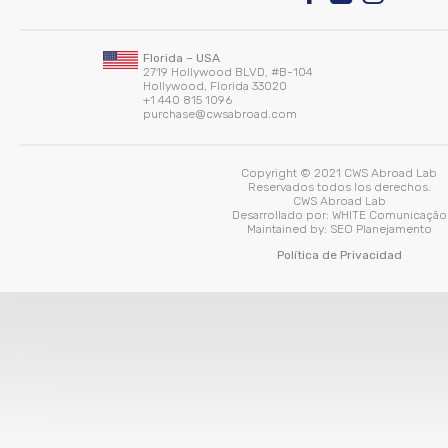
Florida – USA
2719 Hollywood BLVD, #B-104
Hollywood, Florida 33020
+1 440 815 1096
purchase@cwsabroad.com
Copyright © 2021 CWS Abroad Lab
Reservados todos los derechos.
CWS Abroad Lab
Desarrollado por:
WHITE Comunicação
Maintained by:
SEO Planejamento
Política de Privacidad