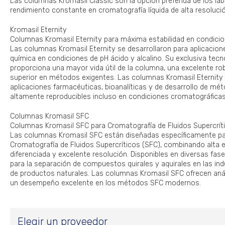
Las columnas Kromasil Classic son la opción preferida de los la
rendimiento constante en cromatografía líquida de alta resoluci
Kromasil Eternity
Columnas Kromasil Eternity para máxima estabilidad en condici
Las columnas Kromasil Eternity se desarrollaron para aplicacione
química en condiciones de pH ácido y alcalino. Su exclusiva tecn
proporciona una mayor vida útil de la columna, una excelente ro
superior en métodos exigentes. Las columnas Kromasil Eternity
aplicaciones farmacéuticas, bioanalíticas y de desarrollo de mé
altamente reproducibles incluso en condiciones cromatográficas
Columnas Kromasil SFC
Columnas Kromasil SFC para Cromatografía de Fluidos Supercrít
Las columnas Kromasil SFC están diseñadas específicamente pa
Cromatografía de Fluidos Supercríticos (SFC), combinando alta ef
diferenciada y excelente resolución. Disponibles en diversas fase
para la separación de compuestos quirales y aquirales en las ind
de productos naturales. Las columnas Kromasil SFC ofrecen análi
un desempeño excelente en los métodos SFC modernos.
Elegir un proveedor