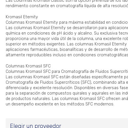
Las columnas Kromasil Classic son la opción preferida de los la
rendimiento constante en cromatografía líquida de alta resoluci
Kromasil Eternity
Columnas Kromasil Eternity para máxima estabilidad en condici
Las columnas Kromasil Eternity se desarrollaron para aplicacione
química en condiciones de pH ácido y alcalino. Su exclusiva tecn
proporciona una mayor vida útil de la columna, una excelente ro
superior en métodos exigentes. Las columnas Kromasil Eternity
aplicaciones farmacéuticas, bioanalíticas y de desarrollo de mé
altamente reproducibles incluso en condiciones cromatográficas
Columnas Kromasil SFC
Columnas Kromasil SFC para Cromatografía de Fluidos Supercrít
Las columnas Kromasil SFC están diseñadas específicamente pa
Cromatografía de Fluidos Supercríticos (SFC), combinando alta ef
diferenciada y excelente resolución. Disponibles en diversas fase
para la separación de compuestos quirales y aquirales en las ind
de productos naturales. Las columnas Kromasil SFC ofrecen análi
un desempeño excelente en los métodos SFC modernos.
Elegir un proveedor