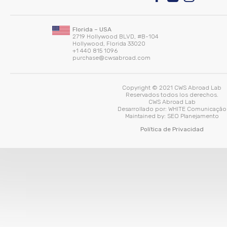
Florida – USA
2719 Hollywood BLVD, #B-104
Hollywood, Florida 33020
+1 440 815 1096
purchase@cwsabroad.com
Copyright © 2021 CWS Abroad Lab
Reservados todos los derechos.
CWS Abroad Lab
Desarrollado por:
WHITE Comunicação
Maintained by:
SEO Planejamento
Política de Privacidad