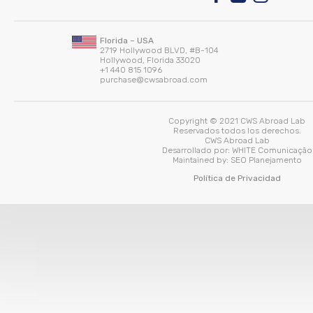
Florida – USA
2719 Hollywood BLVD, #B-104
Hollywood, Florida 33020
+1 440 815 1096
purchase@cwsabroad.com
Copyright © 2021 CWS Abroad Lab
Reservados todos los derechos.
CWS Abroad Lab
Desarrollado por:
WHITE Comunicação
Maintained by:
SEO Planejamento
Política de Privacidad