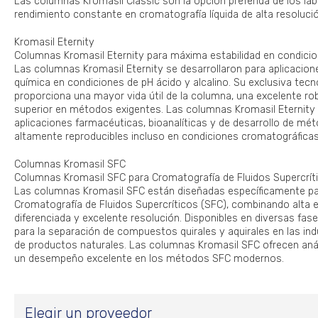
Las columnas Kromasil Classic son la opción preferida de los la
rendimiento constante en cromatografía líquida de alta resoluci
Kromasil Eternity
Columnas Kromasil Eternity para máxima estabilidad en condici
Las columnas Kromasil Eternity se desarrollaron para aplicacione
química en condiciones de pH ácido y alcalino. Su exclusiva tecn
proporciona una mayor vida útil de la columna, una excelente ro
superior en métodos exigentes. Las columnas Kromasil Eternity
aplicaciones farmacéuticas, bioanalíticas y de desarrollo de mé
altamente reproducibles incluso en condiciones cromatográficas
Columnas Kromasil SFC
Columnas Kromasil SFC para Cromatografía de Fluidos Supercrít
Las columnas Kromasil SFC están diseñadas específicamente pa
Cromatografía de Fluidos Supercríticos (SFC), combinando alta ef
diferenciada y excelente resolución. Disponibles en diversas fase
para la separación de compuestos quirales y aquirales en las ind
de productos naturales. Las columnas Kromasil SFC ofrecen análi
un desempeño excelente en los métodos SFC modernos.
Elegir un proveedor