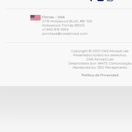
Florida – USA
2719 Hollywood BLVD, #B-104
Hollywood, Florida 33020
+1 440 815 1096
purchase@cwsabroad.com
Copyright © 2021 CWS Abroad Lab
Reservados todos los derechos.
CWS Abroad Lab
Desarrollado por:
WHITE Comunicação
Maintained by:
SEO Planejamento
Política de Privacidad