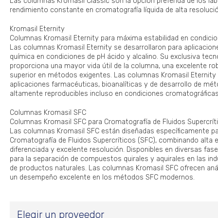
Las columnas Kromasil Classic son la opción preferida de los la
rendimiento constante en cromatografía líquida de alta resoluci
Kromasil Eternity
Columnas Kromasil Eternity para máxima estabilidad en condici
Las columnas Kromasil Eternity se desarrollaron para aplicacione
química en condiciones de pH ácido y alcalino. Su exclusiva tecn
proporciona una mayor vida útil de la columna, una excelente ro
superior en métodos exigentes. Las columnas Kromasil Eternity
aplicaciones farmacéuticas, bioanalíticas y de desarrollo de mé
altamente reproducibles incluso en condiciones cromatográficas
Columnas Kromasil SFC
Columnas Kromasil SFC para Cromatografía de Fluidos Supercrít
Las columnas Kromasil SFC están diseñadas específicamente pa
Cromatografía de Fluidos Supercríticos (SFC), combinando alta ef
diferenciada y excelente resolución. Disponibles en diversas fase
para la separación de compuestos quirales y aquirales en las ind
de productos naturales. Las columnas Kromasil SFC ofrecen análi
un desempeño excelente en los métodos SFC modernos.
Elegir un proveedor