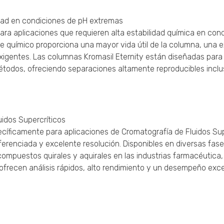
dad en condiciones de pH extremas
para aplicaciones que requieren alta estabilidad química en con
ace químico proporciona una mayor vida útil de la columna, una 
xigentes. Las columnas Kromasil Eternity están diseñadas para
métodos, ofreciendo separaciones altamente reproducibles incl
idos Supercríticos
íficamente para aplicaciones de Cromatografía de Fluidos Sup
iferenciada y excelente resolución. Disponibles en diversas fas
compuestos quirales y aquirales en las industrias farmacéutica,
frecen análisis rápidos, alto rendimiento y un desempeño exce