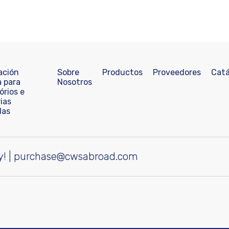
ación
Sobre
Productos
Proveedores
Catá
a para
Nosotros
órios e
ias
das
y!
|
purchase@cwsabroad.com