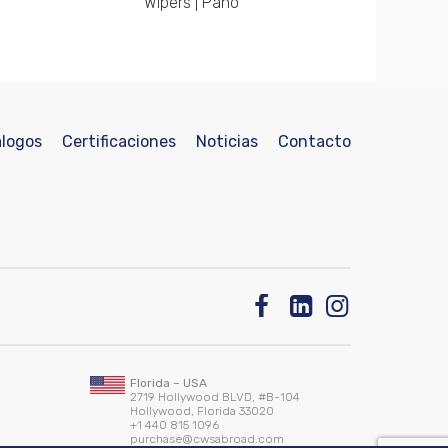
Wipers | Paño
logos
Certificaciones
Noticias
Contacto
Florida – USA
2719 Hollywood BLVD, #B-104
Hollywood, Florida 33020
+1 440 815 1096
purchase@cwsabroad.com