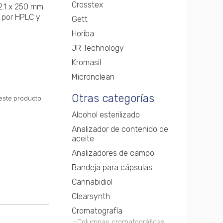
Crosstex
.1 x 250 mm.
s por HPLC y
Gett
Horiba
JR Technology
Kromasil
Micronclean
Otras categorías
 este producto
Alcohol esterilizado
Analizador de contenido de
aceite
Analizadores de campo
Bandeja para cápsulas
Cannabidiol
Clearsynth
Cromatografía
Columnas cromatográficas