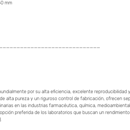
250 mm
_____________________________
ndialmente por su alta eficiencia, excelente reproducibilidad 
e de alta pureza y un riguroso control de fabricación, ofrecen s
tinarias en las industrias farmacéutica, química, medioambiental
a opción preferida de los laboratorios que buscan un rendimient
.