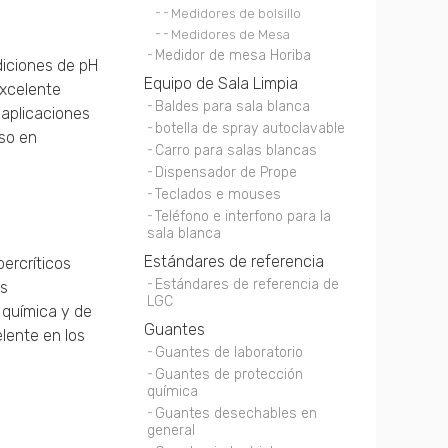
Medidores de bolsillo
Medidores de Mesa
Medidor de mesa Horiba
diciones de pH
Equipo de Sala Limpia
excelente
Baldes para sala blanca
 aplicaciones
botella de spray autoclavable
uso en
Carro para salas blancas
Dispensador de Prope
Teclados e mouses
Teléfono e interfono para la
sala blanca
Estándares de referencia
ercríticos
Estándares de referencia de
es
LGC
 química y de
Guantes
lente en los
Guantes de laboratorio
Guantes de protección
química
Guantes desechables en
general