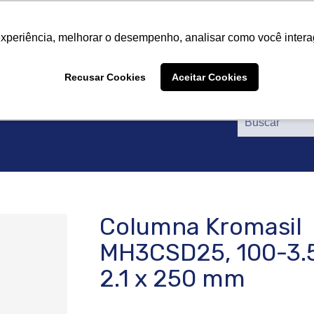
tros
Productos
Proveedores
Catálogos
Certif
tros
Productos
Proveedores
Catálogos
Certif
experiência, melhorar o desempenho, analisar como você intera
Recusar Cookies
Aceitar Cookies
Columna Kromasil
MH3CSD25, 100-3.
2.1 x 250 mm