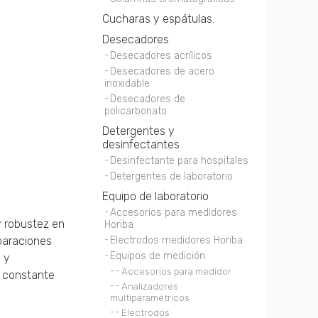
Cucharas y espátulas.
Desecadores
Desecadores acrílicos
Desecadores de acero
inoxidable
Desecadores de
policarbonato
Detergentes y
desinfectantes
Desinfectante para hospitales
Detergentes de laboratorio
Equipo de laboratorio
Accesorios para medidores
y robustez en
Horiba
eparaciones
Electrodos medidores Horiba
Equipos de medición
 y
Accesorios para medidor
o constante
Analizadores
multiparamétricos
Electrodos