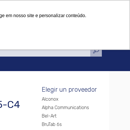
icaciones
Noticias
Contacto
icaciones
Noticias
Contacto
ge em nosso site e personalizar conteúdo.
Elegir un proveedor
Alconox
5-C4
Alpha Communications
Bel-Art
BruTab 6s