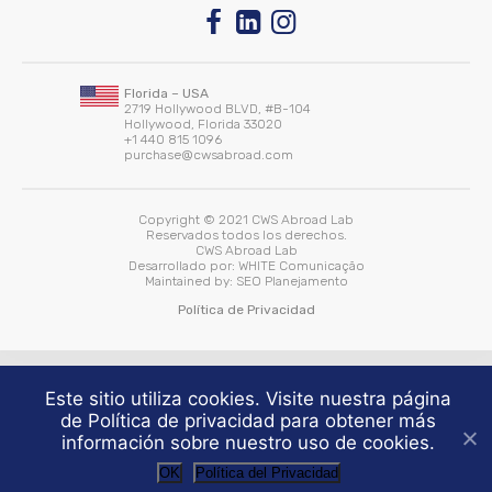
Florida – USA
2719 Hollywood BLVD, #B-104
Hollywood, Florida 33020
+1 440 815 1096
purchase@cwsabroad.com
Copyright © 2021 CWS Abroad Lab
Reservados todos los derechos.
CWS Abroad Lab
Desarrollado por:
WHITE Comunicação
Maintained by:
SEO Planejamento
Política de Privacidad
Este sitio utiliza cookies. Visite nuestra página
de Política de privacidad para obtener más
información sobre nuestro uso de cookies.
OK
Política del Privacidad