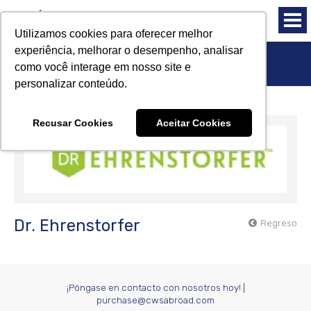
Utilizamos cookies para oferecer melhor
experiência, melhorar o desempenho, analisar
Proveedores - Dr. Ehrenstorfer
como você interage em nosso site e
personalizar conteúdo.
Recusar Cookies
Aceitar Cookies
Dr. Ehrenstorfer
Regreso
¡Póngase en contacto con nosotros hoy!
|
purchase@cwsabroad.com