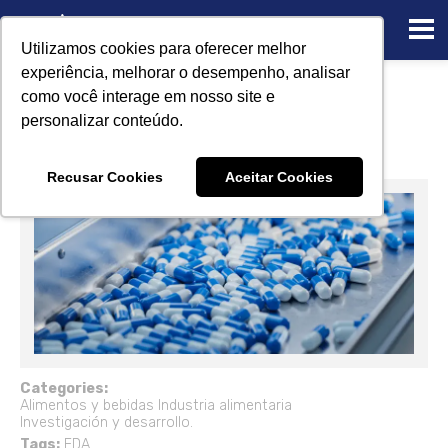
Utilizamos cookies para oferecer melhor
experiência, melhorar o desempenho, analisar
Validación de limpieza de la FDA:
como você interage em nosso site e
Cartas de advertencia
personalizar conteúdo.
04/15/2024
Recusar Cookies
Aceitar Cookies
Categories:
Alimentos y bebidas
Industria alimentaria
Investigación y desarrollo.
Tags:
FDA