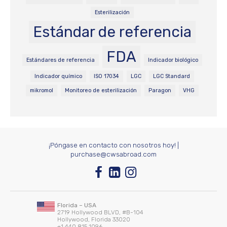
Esterilización
Estándar de referencia
FDA
Estándares de referencia
Indicador biológico
Indicador químico
ISO 17034
LGC
LGC Standard
mikromol
Monitoreo de esterilización
Paragon
VHG
¡Póngase en contacto con nosotros hoy!
|
purchase@cwsabroad.com
Florida – USA
2719 Hollywood BLVD, #B-104
Hollywood, Florida 33020
+1 440 815 1096