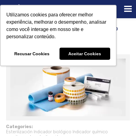
Utilizamos cookies para oferecer melhor
experiência, melhorar o desempenho, analisar
Monitoreo de esterilización usando
como você interage em nosso site e
indicadores biológicos y químicos
personalizar conteúdo.
12/22/2022
Recusar Cookies
Aceitar Cookies
Categories:
Esterilización
Indicador biológico
Indicador químico